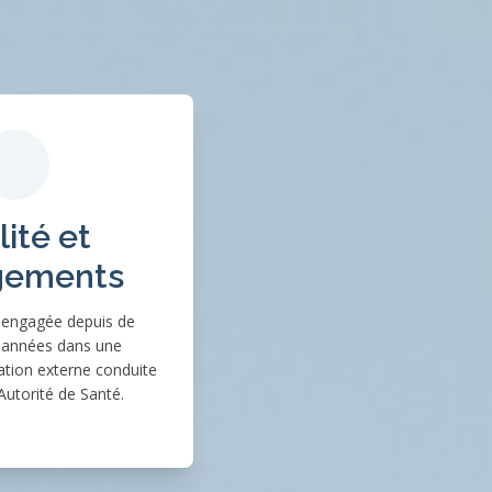
ité et
gements
t engagée depuis de
années dans une
tion externe conduite
Autorité de Santé.